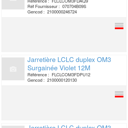
Référence :
FLCLCOM3FDAQ9
Réf Fournisseur :
070704B09S
Gencod :
2100000246724
Jarretière LCLC duplex OM3
Surgainée
Violet 12M
Référence :
FLCLCOM3FDPU12
Gencod :
2100000120130
Jarretière LCLC duplex OM3