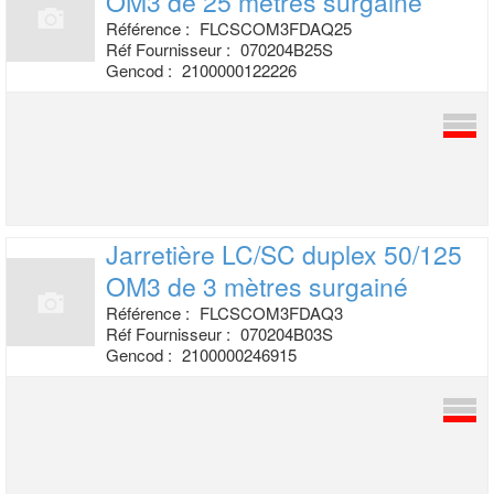
OM3 de
25 mètres surgainé
Référence :
FLCSCOM3FDAQ25
Réf Fournisseur :
070204B25S
Gencod :
2100000122226
Jarretière LC/SC duplex 50/125
OM3 de 3
mètres surgainé
Référence :
FLCSCOM3FDAQ3
Réf Fournisseur :
070204B03S
Gencod :
2100000246915