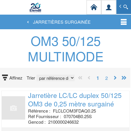
Elendil Distribution
Spécialiste en infrastructures et solutions de câblag
JARRETIÈRES SURGAINÉE
Aller
OM3 50/125
au
contenu
principal
MULTIMODE
1
2
Affinez
Trier
Jarretière LC/LC duplex 50/125
OM3 de
0,25 mètre surgainé
Référence :
FLCLCOM3FDAQ0.25
Réf Fournisseur :
070704B0.25S
Gencod :
2100000246632