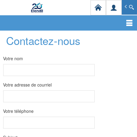
Elendil Distribution
Spécialiste en infrastructures et solutions de câblag
Aller
Contactez-nous
au
contenu
principal
Votre nom
Votre adresse de courriel
Votre téléphone