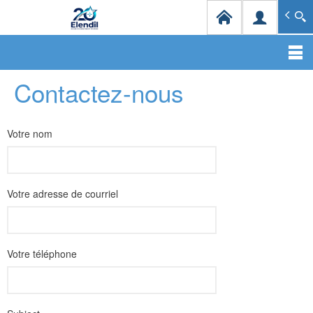
Elendil Distribution
Spécialiste en infrastructures et solutions de câblag
Aller
Contactez-nous
au
contenu
principal
Votre nom
Votre adresse de courriel
Votre téléphone