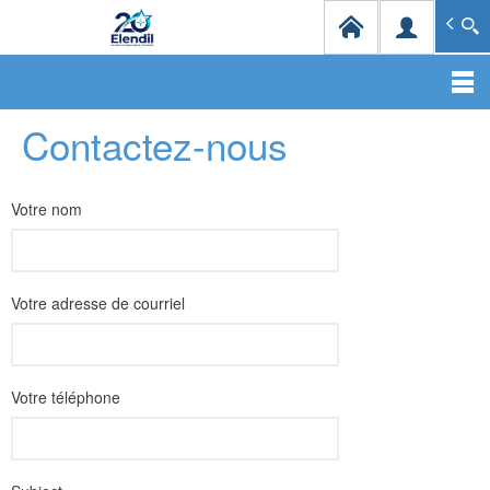
Elendil Distribution
Spécialiste en infrastructures et solutions de câblag
Aller
Contactez-nous
au
contenu
principal
Votre nom
Votre adresse de courriel
Votre téléphone