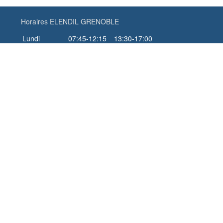
Horaires ELENDIL GRENOBLE
Lundi
07:45-12:15
13:30-17:00
Mardi
07:45-12:15
13:30-17:00
Mercredi
07:45-12:15
13:30-17:00
Jeudi
07:45-12:15
13:30-17:00
Vendredi
07:45-12:15
13:30-16:00
Samedi
Fermé
Dimanche
Fermé