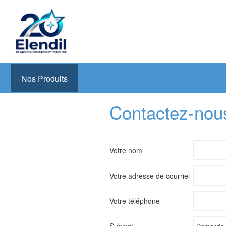
Elendil Distribution
Spécialiste en infrastructures et solutions de câblage
Nos Produits
Aller
Contactez-nou
au
contenu
principal
Votre nom
Votre adresse de courriel
Votre téléphone