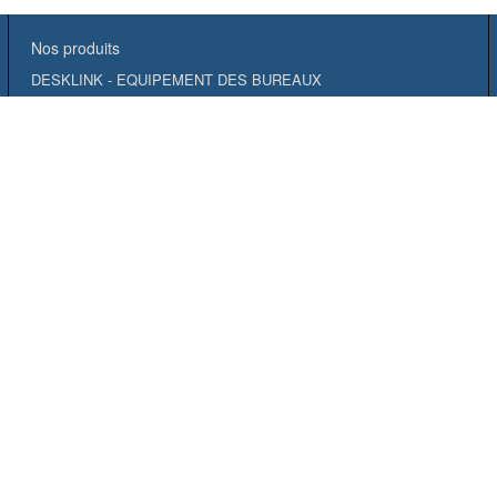
Nos produits
DESKLINK - EQUIPEMENT DES BUREAUX
FIBRE
VIDEO SURVEILLANCE
TELEPHONIE
SERVICES
RESIDENTIEL
OUTILLAGE & CONSOMMABLES
MULTIMEDIA
TESTS ET MESURES
INCENDIE
IDENTIFICATION
ACTIF
BAIES ET COFFRETS
ELECTRICITÉ
DESTOCKAGE
CUIVRE
CONTRÔLE ACCES
CHEMINEMENT
ATELIER