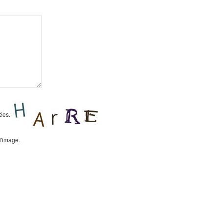
sées.
l'image.