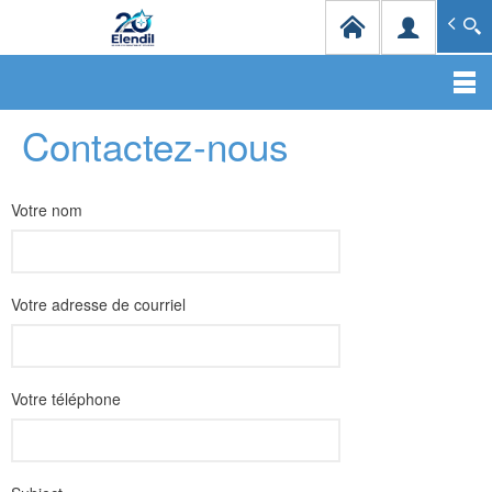
Elendil Distribution
Spécialiste en infrastructures et solutions de câblag
Aller
Contactez-nous
au
contenu
principal
Votre nom
Votre adresse de courriel
Votre téléphone