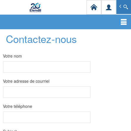
Elendil Distribution
Spécialiste en infrastructures et solutions de câblag
Aller
Contactez-nous
au
contenu
principal
Votre nom
Votre adresse de courriel
Votre téléphone