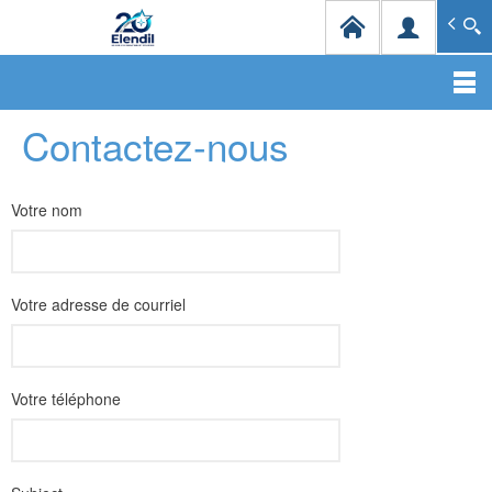
Elendil Distribution
Spécialiste en infrastructures et solutions de câblag
Aller
Contactez-nous
au
contenu
principal
Votre nom
Votre adresse de courriel
Votre téléphone