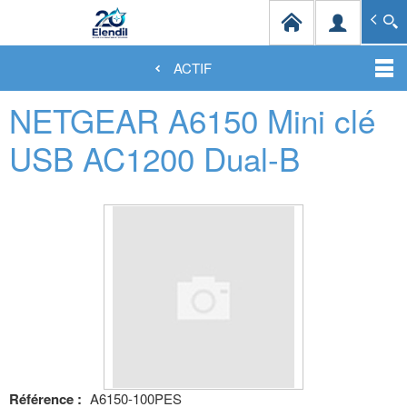
Elendil Distribution
Spécialiste en infrastructures et solutions de câblag
ACTIF
Aller
NETGEAR A6150 Mini clé
au
contenu
principal
USB AC1200 Dual-B
Référence :
A6150-100PES