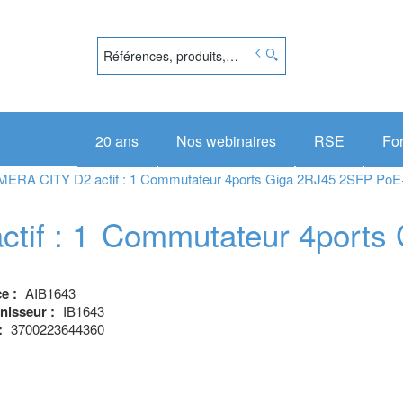
20 ans
Nos webinaires
RSE
Fo
EMERA CITY D2 actif : 1 Commutateur 4ports Giga 2RJ45 2SFP PoE
tif : 1
Commutateur 4ports
ce :
AIB1643
nisseur :
IB1643
:
3700223644360