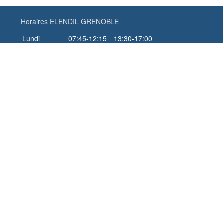
Horaires ELENDIL GRENOBLE
Lundi
07:45-12:15
13:30-17:00
Mardi
07:45-12:15
13:30-17:00
Mercredi
07:45-12:15
13:30-17:00
Jeudi
07:45-12:15
13:30-17:00
Vendredi
07:45-12:15
13:30-16:00
Samedi
Fermé
Dimanche
Fermé