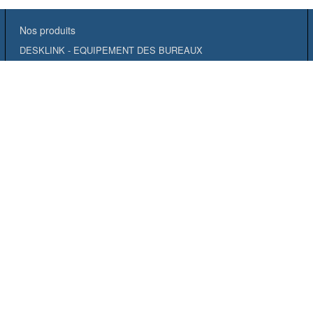
Nos produits
DESKLINK - EQUIPEMENT DES BUREAUX
FIBRE
VIDEO SURVEILLANCE
TELEPHONIE
SERVICES
RESIDENTIEL
OUTILLAGE & CONSOMMABLES
MULTIMEDIA
TESTS ET MESURES
INCENDIE
IDENTIFICATION
ACTIF
BAIES ET COFFRETS
ELECTRICITÉ
DESTOCKAGE
CUIVRE
CONTRÔLE ACCES
CHEMINEMENT
ATELIER