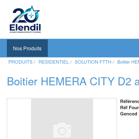
Elendil Distribution
Spécialiste en infrastructures et solutions de câblage
Nos Produits
Aller
PRODUITS
RESIDENTIEL
SOLUTION FTTH
Boitier H
au
contenu
principal
Boitier HEMERA CITY D2 ac
Référen
Réf Four
Gencod 