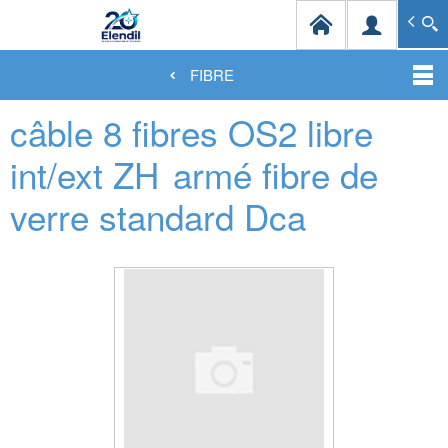
Elendil Distribution
Spécialiste en infrastructures et solutions de câblag
FIBRE
Aller
câble 8 fibres OS2 libre
au
contenu
principal
int/ext ZH
armé fibre de
verre standard Dca