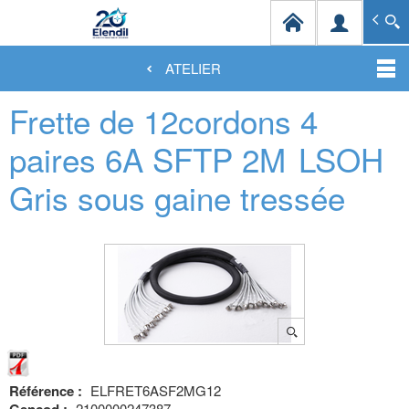
Elendil Distribution
Spécialiste en infrastructures et solutions de câblag
ATELIER
Aller
Frette de 12cordons 4
au
contenu
principal
paires 6A SFTP 2M
LSOH
Gris sous gaine tressée
Référence :
ELFRET6ASF2MG12
2100000247387