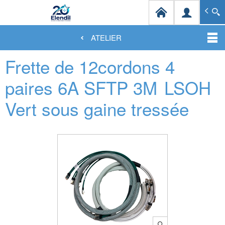
Elendil Distribution
Spécialiste en infrastructures et solutions de câblag
ATELIER
Aller
Frette de 12cordons 4
au
contenu
principal
paires 6A SFTP 3M
LSOH
Vert sous gaine tressée