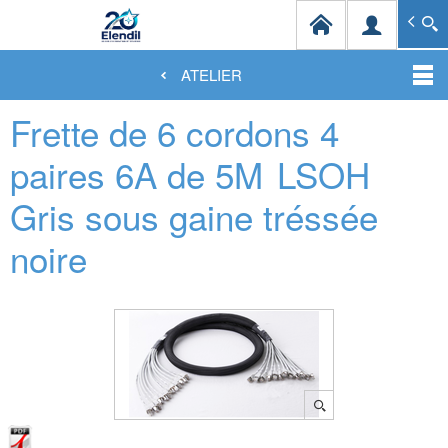
Elendil Distribution
Spécialiste en infrastructures et solutions de câblag
ATELIER
Aller
Frette de 6 cordons 4
au
contenu
principal
paires 6A de 5M
LSOH
Gris sous gaine tréssée
noire