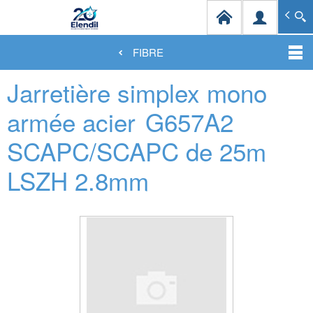
Elendil Distribution
Spécialiste en infrastructures et solutions de câblag
FIBRE
Aller
Jarretière simplex mono
au
contenu
principal
armée acier
G657A2
SCAPC/SCAPC de 25m
LSZH 2.8mm