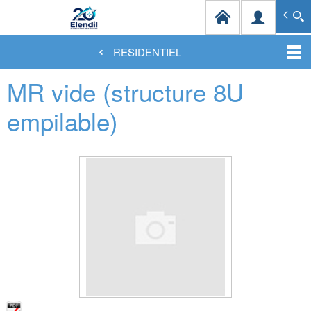
Elendil Distribution
Spécialiste en infrastructures et solutions de câblag
RESIDENTIEL
Aller
MR vide (structure 8U
au
contenu
principal
empilable)