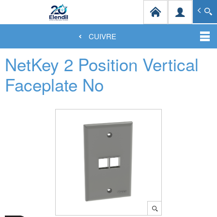
Elendil Distribution
Spécialiste en infrastructures et solutions de câblag
CUIVRE
Aller
NetKey 2 Position Vertical
au
contenu
principal
Faceplate No