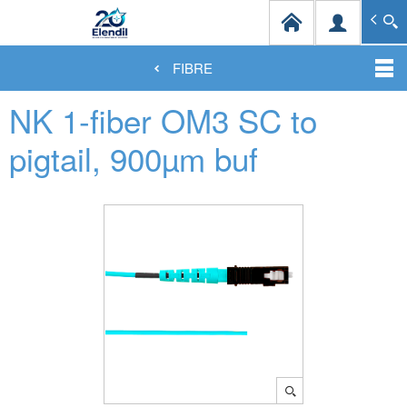
Elendil Distribution
Spécialiste en infrastructures et solutions de câblag
FIBRE
Aller
NK 1-fiber OM3 SC to
au
contenu
principal
pigtail, 900µm buf