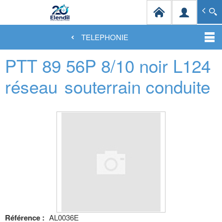
Elendil Distribution
Spécialiste en infrastructures et solutions de câblag
TELEPHONIE
Aller
PTT 89 56P 8/10 noir L124
au
contenu
principal
réseau
souterrain conduite
Référence :
AL0036E