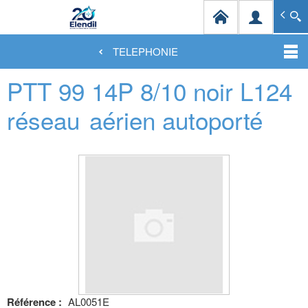
Elendil Distribution
Spécialiste en infrastructures et solutions de câblag
TELEPHONIE
Aller
PTT 99 14P 8/10 noir L124
au
contenu
principal
réseau
aérien autoporté
Référence :
AL0051E