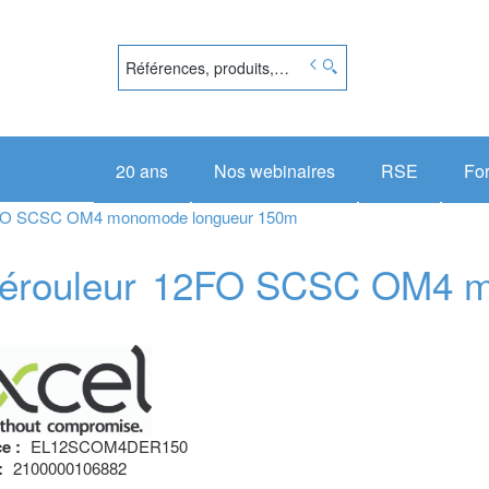
20 ans
Nos webinaires
RSE
Fo
r 12FO SCSC OM4 monomode longueur 150m
dérouleur
12FO SCSC OM4 m
ce :
EL12SCOM4DER150
:
2100000106882