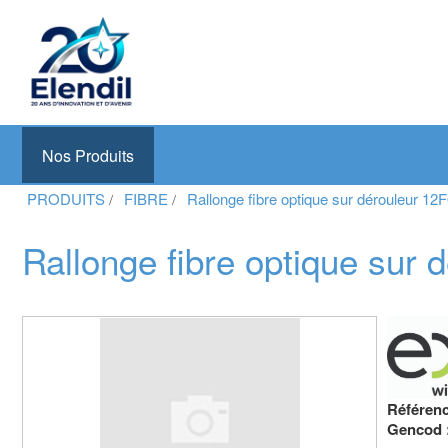
Elendil Distribution
Spécialiste en infrastructures et solutions de câblage
Nos Produits
Aller
PRODUITS
FIBRE
Rallonge fibre optique sur dérouleu
au
contenu
principal
Rallonge fibre optique sur 
Référen
Gencod 