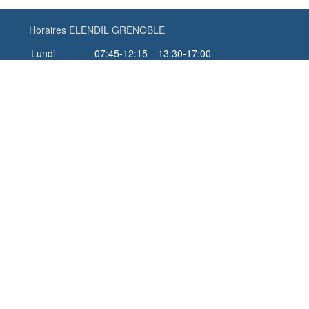
Horaires ELENDIL GRENOBLE
Lundi
07:45-12:15
13:30-17:00
Mardi
07:45-12:15
13:30-17:00
Mercredi
07:45-12:15
13:30-17:00
Jeudi
07:45-12:15
13:30-17:00
Vendredi
07:45-12:15
13:30-16:00
Samedi
Fermé
Dimanche
Fermé