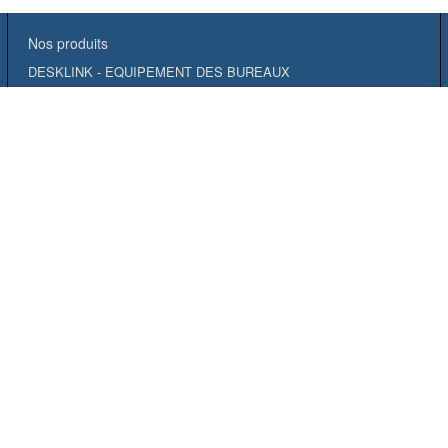
Nos produits
DESKLINK - EQUIPEMENT DES BUREAUX
FIBRE
VIDEO SURVEILLANCE
TELEPHONIE
SERVICES
RESIDENTIEL
OUTILLAGE & CONSOMMABLES
MULTIMEDIA
TESTS ET MESURES
INCENDIE
IDENTIFICATION
ACTIF
BAIES ET COFFRETS
ELECTRICITÉ
DESTOCKAGE
CUIVRE
CONTRÔLE ACCES
CHEMINEMENT
ATELIER