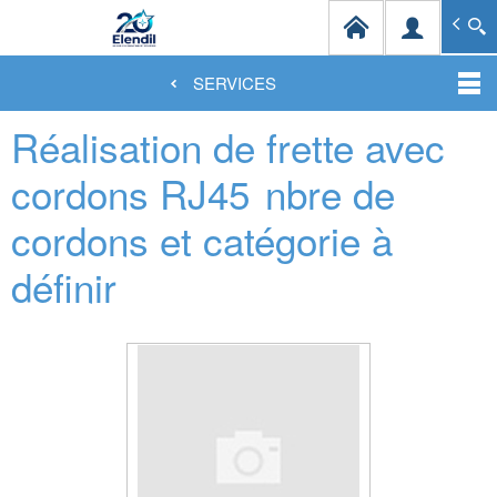
Elendil Distribution
Spécialiste en infrastructures et solutions de câblag
SERVICES
Aller
Réalisation de frette avec
au
contenu
principal
cordons RJ45
nbre de
cordons et catégorie à
définir