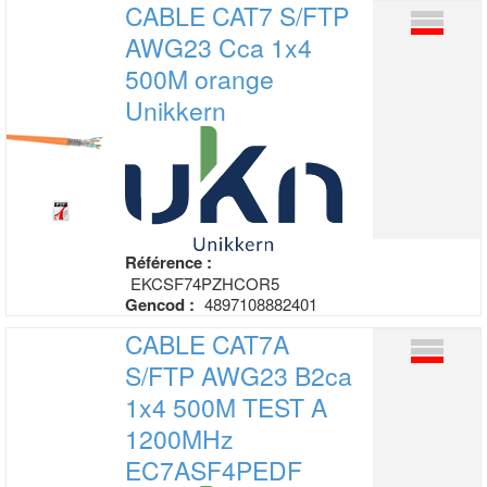
CABLE CAT7 S/FTP
AWG23 Cca 1x4
500M
orange
Unikkern
Référence :
EKCSF74PZHCOR5
Gencod :
4897108882401
CABLE CAT7A
S/FTP AWG23 B2ca
1x4 500M
TEST A
1200MHz
EC7ASF4PEDF