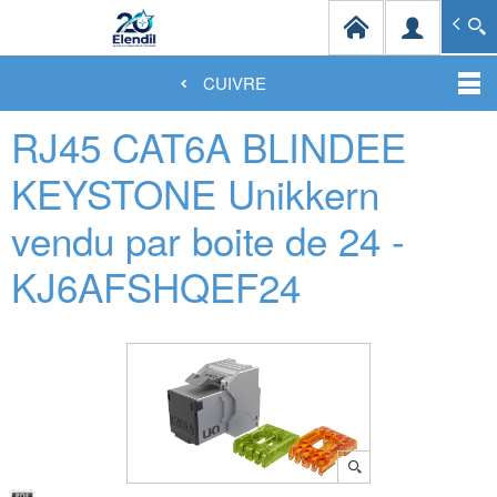
Elendil Distribution
Spécialiste en infrastructures et solutions de câblag
CUIVRE
Aller
RJ45 CAT6A BLINDEE
au
contenu
principal
KEYSTONE Unikkern
vendu par boite de 24 -
KJ6AFSHQEF24