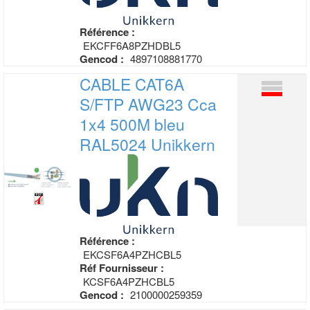
Référence :
EKCFF6A8PZHDBL5
Gencod :
4897108881770
CABLE CAT6A
S/FTP AWG23 Cca
1x4 500M
bleu
RAL5024 Unikkern
Référence :
EKCSF6A4PZHCBL5
Réf Fournisseur :
KCSF6A4PZHCBL5
Gencod :
2100000259359