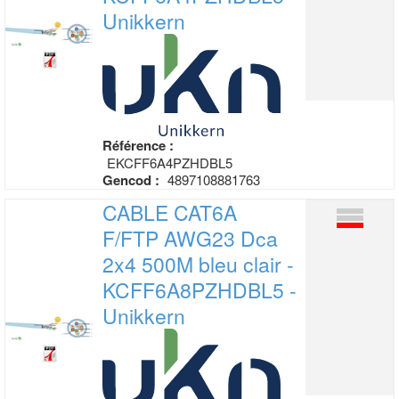
Unikkern
Référence :
EKCFF6A4PZHDBL5
Gencod :
4897108881763
CABLE CAT6A
F/FTP AWG23 Dca
2x4 500M
bleu clair -
KCFF6A8PZHDBL5 -
Unikkern