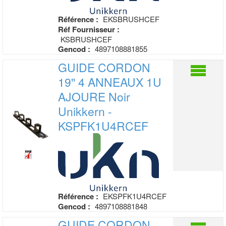
Référence :
EKSBRUSHCEF
Réf Fournisseur :
KSBRUSHCEF
Gencod :
4897108881855
GUIDE CORDON
19'' 4 ANNEAUX 1U
AJOURE
Noir
Unikkern -
KSPFK1U4RCEF
Référence :
EKSPFK1U4RCEF
Gencod :
4897108881848
GUIDE CORDON