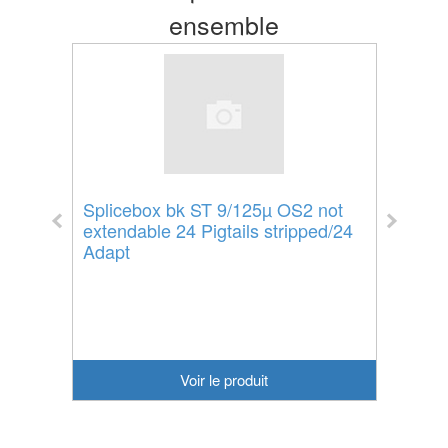
ensemble
 -
Splicebox bk ST 9/125µ OS2 not
Conne
extendable 24 Pigtails stripped/24
sache
Adapt
CJS6
Voir le produit