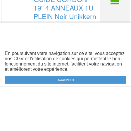
19'' 4 ANNEAUX 1U
PLEIN
Noir Unikkern
- KSPFK1U4RCFEF
En poursuivant votre navigation sur ce site, vous acceptez
nos CGV et l'utilisation de cookies qui permettent le bon
fonctionnement du site internet, facilitent votre navigation
Référence :
et améliorent votre expérience.
EKSPFK1U4RCFEF
Gencod :
2100000259526
DEMANDE D’INFORMATIONS
ACCEPTER
Horaires ELENDIL GRENOBLE
Nos produits
DESKLINK - EQUIPEMENT
Lundi
07:45-12:15
13:30-17:00
DES BUREAUX
Mardi
07:45-12:15
13:30-17:00
FIBRE
Mercredi
07:45-12:15
13:30-17:00
VIDEO SURVEILLANCE
Jeudi
07:45-12:15
13:30-17:00
TELEPHONIE
SERVICES
Vendredi
07:45-12:15
13:30-16:00