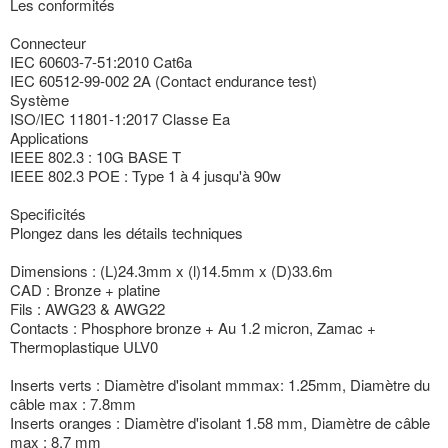
Les conformités
Connecteur
IEC 60603-7-51:2010 Cat6a
IEC 60512-99-002 2A (Contact endurance test)
Système
ISO/IEC 11801-1:2017 Classe Ea
Applications
IEEE 802.3 : 10G BASE T
IEEE 802.3 POE : Type 1 à 4 jusqu'à 90w
Specificités
Plongez dans les détails techniques
Dimensions : (L)24.3mm x (l)14.5mm x (D)33.6m
CAD : Bronze + platine
Fils : AWG23 & AWG22
Contacts : Phosphore bronze + Au 1.2 micron, Zamac +
Thermoplastique ULV0
Inserts verts : Diamètre d'isolant mmmax: 1.25mm, Diamètre du
câble max : 7.8mm
Inserts oranges : Diamètre d'isolant 1.58 mm, Diamètre de câble
max : 8.7 mm