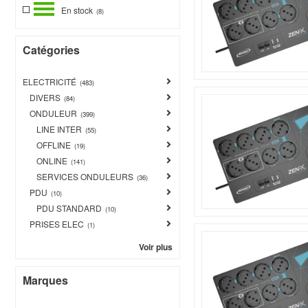
En stock
(8)
Catégories
ELECTRICITÉ
(483)
DIVERS
(84)
ONDULEUR
(399)
LINE INTER
(55)
OFFLINE
(19)
ONLINE
(141)
SERVICES ONDULEURS
(36)
PDU
(10)
PDU STANDARD
(10)
PRISES ELEC
(1)
Voir plus
Marques