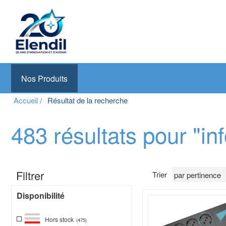
Elendil Distribution
Spécialiste en infrastructures et solutions de câblage
Nos Produits
Aller
Accueil
Résultat de la recherche
au
contenu
principal
483 résultats pour "in
Filtrer
Trier
Disponibilité
Hors stock
(475)