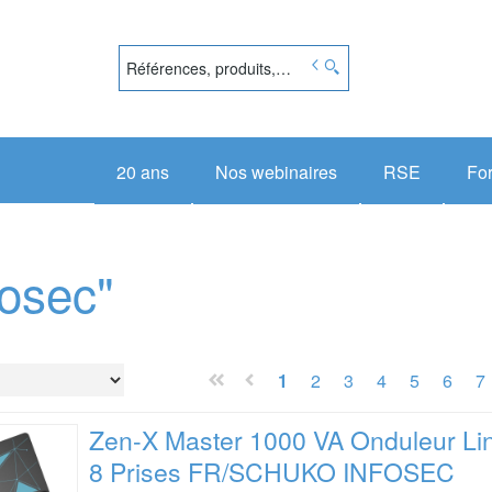
20 ans
Nos webinaires
RSE
Fo
fosec"
1
2
3
4
5
6
7
Zen-X Master 1000 VA Onduleur L
8 Prises FR/SCHUKO INFOSEC