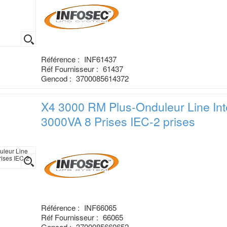
Référence :
INF61437
Réf Fournisseur :
61437
Gencod :
3700085614372
X4 3000 RM Plus-Onduleur Line
In
3000VA 8 Prises IEC-2 prises
Référence :
INF66065
Réf Fournisseur :
66065
Gencod :
3700085660652