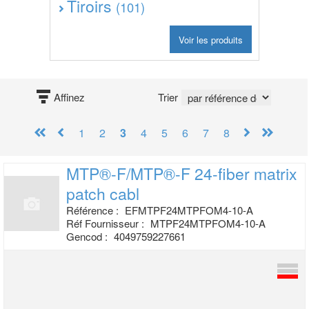
Tiroirs
(101)
Voir les produits
Affinez
Trier
1
2
3
4
5
6
7
8
MTP®-F/MTP®-F 24-fiber matrix
patch cabl
Référence :
EFMTPF24MTPFOM4-10-A
Réf Fournisseur :
MTPF24MTPFOM4-10-A
Gencod :
4049759227661