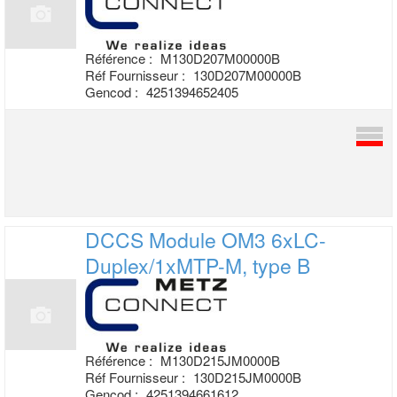
Référence :
M130D207M00000B
Réf Fournisseur :
130D207M00000B
Gencod :
4251394652405
DCCS Module OM3 6xLC-
Duplex/1xMTP-M,
type B
Référence :
M130D215JM0000B
Réf Fournisseur :
130D215JM0000B
Gencod :
4251394661612