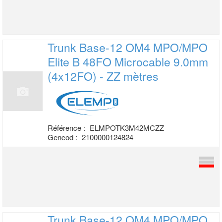
Trunk Base-12 OM4 MPO/MPO
Elite B 48FO
Microcable 9.0mm
(4x12FO) - ZZ mètres
Référence :
ELMPOTK3M42MCZZ
Gencod :
2100000124824
Trunk Base-12 OM4 MPO/MPO