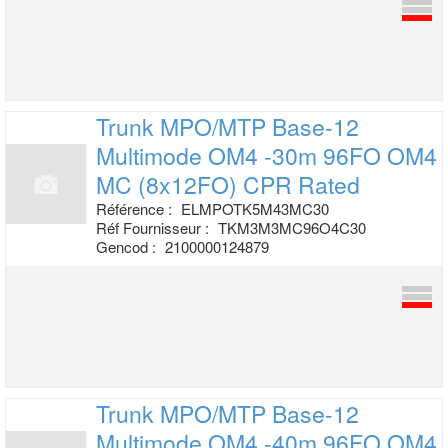
Trunk MPO/MTP Base-12
Multimode OM4 -30m
96FO OM4
MC (8x12FO) CPR Rated
Référence :
ELMPOTK5M43MC30
Réf Fournisseur :
TKM3M3MC96O4C30
Gencod :
2100000124879
Trunk MPO/MTP Base-12
Multimode OM4 -40m
96FO OM4