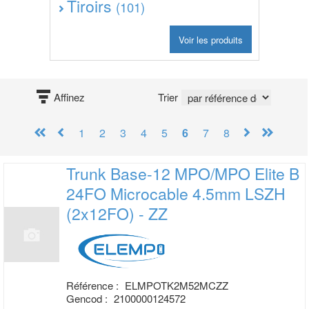
Tiroirs
(101)
Voir les produits
Affinez
Trier
1
2
3
4
5
6
7
8
Trunk Base-12 MPO/MPO Elite B
24FO
Microcable 4.5mm LSZH
(2x12FO) - ZZ
Référence :
ELMPOTK2M52MCZZ
Gencod :
2100000124572