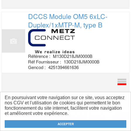
DCCS Module OM5 6xLC-
Duplex/1xMTP-M,
type B
Référence :
M130D218JM0000B
Réf Fournisseur :
130D218JM0000B
Gencod :
4251394661636
En poursuivant votre navigation sur ce site, vous acceptez
nos CGV et l'utilisation de cookies qui permettent le bon
fonctionnement du site internet, facilitent votre navigation
et améliorent votre expérience.
DCCS Module OS2 6xLC-
Duplex/1xMTP-M,
type B
ACCEPTER