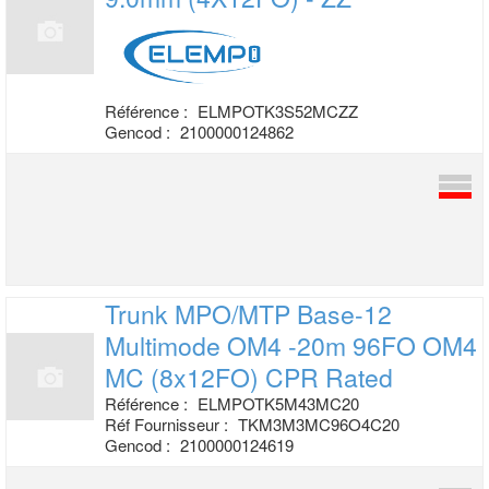
Référence :
ELMPOTK3S52MCZZ
Gencod :
2100000124862
Trunk MPO/MTP Base-12
Multimode OM4 -20m
96FO OM4
MC (8x12FO) CPR Rated
Référence :
ELMPOTK5M43MC20
Réf Fournisseur :
TKM3M3MC96O4C20
Gencod :
2100000124619