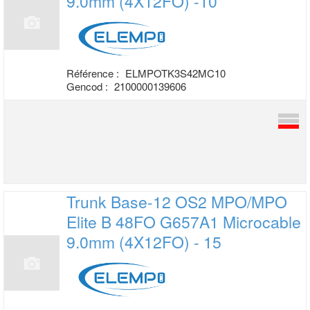
9.0mm (4X12FO) -10
Référence :
ELMPOTK3S42MC10
Gencod :
2100000139606
Trunk Base-12 OS2 MPO/MPO
Elite B 48FO
G657A1 Microcable
9.0mm (4X12FO) - 15