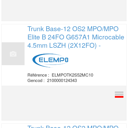
Trunk Base-12 OS2 MPO/MPO
Elite B 24FO
G657A1 Microcable
4.5mm LSZH (2X12FO) -
Référence :
ELMPOTK2S52MC10
Gencod :
2100000124343
Trunk Base-12 OS2 MPO/MPO